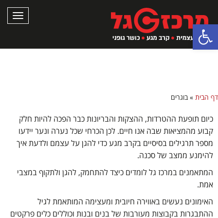
תפריט
פתח סרגל נגישות
קרב מגע לנוער (גילאי 9-13) ולבוגרים (גילאי 13-
18)
דף הבית
»
בוגרים
כיום תופעת ההטרדות, ההצקות והבריונות כבר הפכה להיות חלק
קבוע מהמציאות שבה אנו חיים. לכן הכרחי שכל נערה ונער יידעו
מספר תרגילים בסיסיים בקרב מגע כדי להגן על עצמם ולדעת איך
להימנע ממצב של סכנה.
המתאמנים במרכז גל לומדים כיצד להתחמק, להגן ולתקוף במצבי
אמת.
האימונים נעשים באווירה חיובית ומעצימה המותאמת לגיל
ההתבגרות בקבוצות מעורבות של בנים ובנות וכוללים כלים פרקטים